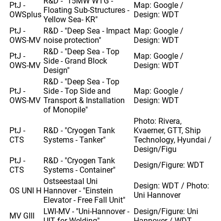
R&D - "15MW WTG -
PtJ -
Map: Google /
Floating Sub-Structures -
OWSplus
Design: WDT
Yellow Sea- KR"
PtJ -
R&D - "Deep Sea - Impact
Map: Google /
OWS-MV
noise protection"
Design: WDT
R&D - "Deep Sea - Top
PtJ -
Map: Google /
Side - Grand Block
OWS-MV
Design: WDT
Design"
R&D - "Deep Sea - Top
PtJ -
Side - Top Side and
Map: Google /
OWS-MV
Transport & Installation
Design: WDT
of Monopile"
Photo: Rivera,
PtJ -
R&D - "Cryogen Tank
Kvaerner, GTT, Ship
CTS
Systems - Tanker"
Technology, Hyundai /
Design/Figu
PtJ -
R&D - "Cryogen Tank
Design/Figure: WDT
CTS
Systems - Container"
Ostseestaal Uni
Design: WDT / Photo:
OS UNI H
Hannover - "Einstein
Uni Hannover
Elevator - Free Fall Unit"
LWI-MV - "Uni-Hannover -
Design/Figure: Uni
MV GIII
UIT for Welding"
Hannover / WDT