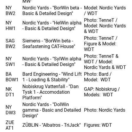
MW"
NY
Nordic Yards - "BorWin beta -
Model: Nordic Yards
BW2
Basic & Detailed Design"
/ WDT
Photo: TenneT /
NY
Nordic Yards - "HelWin alpha
Model: Nordic Yards
HW1
- Basic & Detailed Design"
& WDT
Photo: TenneT /
SAG
Siemens - "BorWin beta -
Figure & Model:
BW2
Seafastening CAT-House"
WDT
Photo: TenneT &
NY
Nordic Yards - "SylWin alpha
WDT / Model:
SW1
- Basic & Detailed Design"
Nordic Yards & WDT
BA
Bard Engineering - "Wind Lift
Photo: Bard /
BOW1
1 - Loading & Stability"
Model: WDT
Nobiskrug Vattenfall - "Dan
NK
GAP: Nobiskrug /
Tysk 1 - Accomodation
DT1
Models: WDT
Platform"
Nordic Yards - "DolWin
NY
gamma - Basic and Detailed
Photo: Nordic Yards
DW3
Design"
ZUE
ZÜBLIN - "Albatros - TriJack"
Figures: WDT
AT1