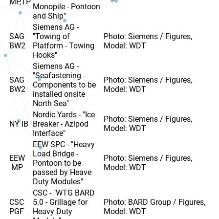
MP,TP
Monopile - Pontoon
and Ship"
Siemens AG -
SAG
"Towing of
Photo: Siemens / Figures,
BW2
Platform - Towing
Model: WDT
Hooks"
Siemens AG -
"Seafastening -
SAG
Photo: Siemens / Figures,
Components to be
BW2
Model: WDT
installed onsite
North Sea"
Nordic Yards - "Ice
Photo: Siemens / Figures,
NY IB
Breaker - Azipod
Model: WDT
Interface"
EEW SPC - "Heavy
Load Bridge -
EEW
Photo: Siemens / Figures,
Pontoon to be
MP
Model: WDT
passed by Heave
Duty Modules"
CSC - "WTG BARD
CSC
5.0 - Grillage for
Photo: BARD Group / Figures,
PGF
Heavy Duty
Model: WDT