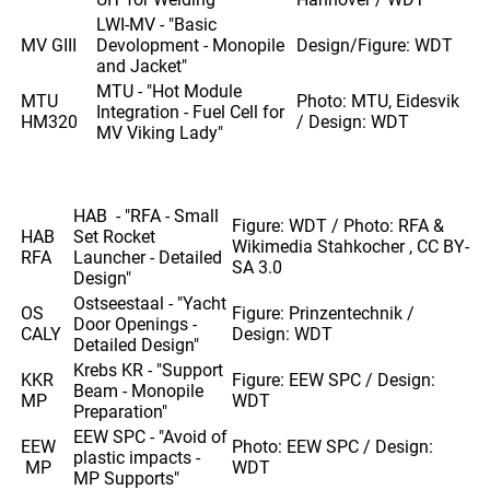
LWI-MV - "Basic
MV GIII
Devolopment - Monopile
Design/Figure: WDT
and Jacket"
MTU - "Hot Module
MTU
Photo: MTU, Eidesvik
Integration - Fuel Cell for
HM320
/ Design: WDT
MV Viking Lady"
HAB - "RFA - Small
Figure: WDT / Photo: RFA &
HAB
Set Rocket
Wikimedia Stahkocher , CC BY-
RFA
Launcher - Detailed
SA 3.0
Design"
Ostseestaal - "Yacht
OS
Figure: Prinzentechnik /
Door Openings -
CALY
Design: WDT
Detailed Design"
Krebs KR - "Support
KKR
Figure: EEW SPC / Design:
Beam - Monopile
MP
WDT
Preparation"
EEW SPC - "Avoid of
EEW
Photo: EEW SPC / Design:
plastic impacts -
MP
WDT
MP Supports"