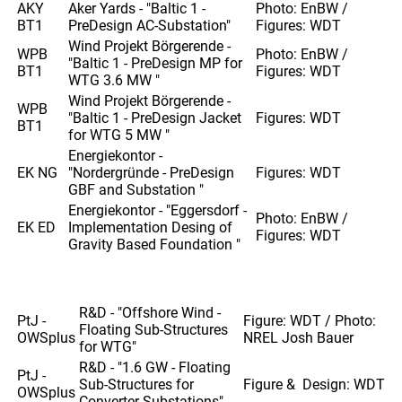
AKY
Aker Yards - "Baltic 1 -
Photo: EnBW /
BT1
PreDesign AC-Substation"
Figures: WDT
Wind Projekt Börgerende -
WPB
Photo: EnBW /
"Baltic 1 - PreDesign MP for
BT1
Figures: WDT
WTG 3.6 MW "
Wind Projekt Börgerende -
WPB
"Baltic 1 - PreDesign Jacket
Figures: WDT
BT1
for WTG 5 MW "
Energiekontor -
EK NG
"Nordergründe - PreDesign
Figures: WDT
GBF and Substation "
Energiekontor - "Eggersdorf -
Photo: EnBW /
EK ED
Implementation Desing of
Figures: WDT
Gravity Based Foundation "
R&D - "Offshore Wind -
PtJ -
Figure: WDT / Photo:
Floating Sub-Structures
OWSplus
NREL Josh Bauer
for WTG"
R&D - "1.6 GW - Floating
PtJ -
Sub-Structures for
Figure & Design: WDT
OWSplus
Converter Substations"