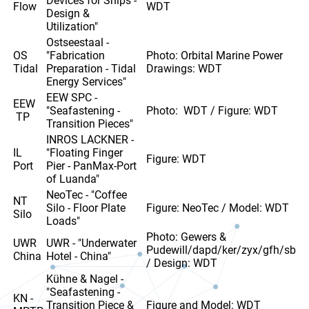
Devices for Ships -
Flow
WDT
Design &
Utilization"
Ostseestaal -
OS
"Fabrication
Photo: Orbital Marine Power
Tidal
Preparation - Tidal
Drawings: WDT
Energy Services"
EEW SPC -
EEW
"Seafastening -
Photo: WDT / Figure: WDT
TP
Transition Pieces"
INROS LACKNER -
IL
"Floating Finger
Figure: WDT
Port
Pier - PanMax-Port
of Luanda"
NeoTec - "Coffee
NT
Silo - Floor Plate
Figure: NeoTec / Model: WDT
Silo
Loads"
Photo: Gewers &
UWR
UWR - "Underwater
Pudewill/dapd/ker/zyx/gfh/sb
China
Hotel - China"
/ Design: WDT
Kühne & Nagel -
"Seafastening -
KN -
Transition Piece &
Figure and Model: WDT