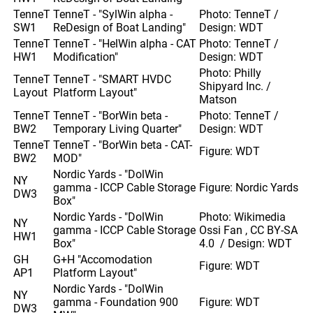
TenneT
TenneT - "SylWin alpha -
Photo: TenneT /
SW1
ReDesign of Boat Landing"
Design: WDT
TenneT
TenneT - "HelWin alpha - CAT
Photo: TenneT /
HW1
Modification"
Design: WDT
Photo: Philly
TenneT
TenneT - "SMART HVDC
Shipyard Inc. /
Layout
Platform Layout"
Matson
TenneT
TenneT - "BorWin beta -
Photo: TenneT /
BW2
Temporary Living Quarter"
Design: WDT
TenneT
TenneT - "BorWin beta - CAT-
Figure: WDT
BW2
MOD"
Nordic Yards - "DolWin
NY
gamma - ICCP Cable Storage
Figure: Nordic Yards
DW3
Box"
Nordic Yards - "DolWin
Photo: Wikimedia
NY
gamma - ICCP Cable Storage
Ossi Fan , CC BY-SA
HW1
Box"
4.0 / Design: WDT
GH
G+H "Accomodation
Figure: WDT
AP1
Platform Layout"
Nordic Yards - "DolWin
NY
gamma - Foundation 900
Figure: WDT
DW3