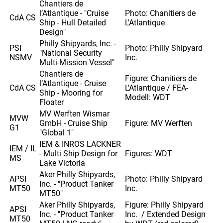
Chantiers de
l’Atlantique - "Cruise
Photo: Chanitiers de
CdA CS
Ship - Hull Detailed
L'Atlantique
Design"
Philly Shipyards, Inc. -
PSI
Photo: Philly Shipyard
"National Security
NSMV
Inc.
Multi-Mission Vessel"
Chantiers de
Figure: Chanitiers de
l’Atlantique - Cruise
CdA CS
L'Atlantique / FEA-
Ship - Mooring for
Modell: WDT
Floater
MV Werften Wismar
MVW
GmbH - Cruise Ship
Figure: MV Werften
G1
"Global 1"
IEM & INROS LACKNER
IEM / IL
- Multi Ship Design for
Figures: WDT
MS
Lake Victoria
Aker Philly Shipyards,
APSI
Photo: Philly Shipyard
Inc. - "Product Tanker
MT50
Inc.
MT50"
Aker Philly Shipyards,
Figure: Philly Shipyard
APSI
Inc. - "Product Tanker
Inc. / Extended Design
MT50