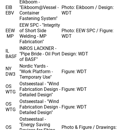
Eikboom -
EIB
"Eikboom@Vessel -
Photo: Eikboom / Design:
EBV
Container
WDT
Fastening System"
EEW SPC - "Integrity
EEW
of Short Side
Photo: EEW SPC / Figure:
MP
Welding - MP
WDT
Fabrication"
INROS LACKNER -
IL
"Pipe Bride - Oil Port
Design: WDT
BASF
of BASF"
Nordic Yards -
NY
"Work Platform -
Figure: WDT
DW3
Temporary Use"
Ostseestaal - "Wind
OS
Fabrication Design -
Figure: WDT
WTG
Detailed Design"
Ostseestaal - "Wind
OS
Fabrication Design -
Figure: WDT
WTG
Detailed Design"
Ostseestaal -
"Energy Saving
OS
Photo & Figure / Drawings: