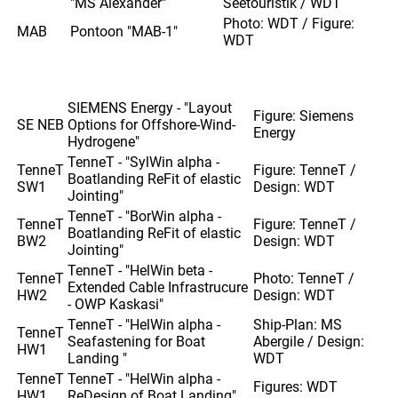
"MS Alexander"
Seetouristik / WDT
Photo: WDT / Figure:
MAB
Pontoon "MAB-1"
WDT
SIEMENS Energy - "Layout
Figure: Siemens
SE NEB
Options for Offshore-Wind-
Energy
Hydrogene"
TenneT - "SylWin alpha -
TenneT
Figure: TenneT /
Boatlanding ReFit of elastic
SW1
Design: WDT
Jointing"
TenneT - "BorWin alpha -
TenneT
Figure: TenneT /
Boatlanding ReFit of elastic
BW2
Design: WDT
Jointing"
TenneT - "HelWin beta -
TenneT
Photo: TenneT /
Extended Cable Infrastrucure
HW2
Design: WDT
- OWP Kaskasi"
TenneT - "HelWin alpha -
Ship-Plan: MS
TenneT
Seafastening for Boat
Abergile / Design:
HW1
Landing "
WDT
TenneT
TenneT - "HelWin alpha -
Figures: WDT
HW1
ReDesign of Boat Landing"