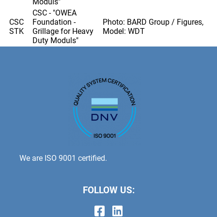
Moduls"
CSC - "OWEA
CSC
Foundation -
Photo: BARD Group / Figures,
STK
Grillage for Heavy
Model: WDT
Duty Moduls"
We are ISO 9001 certified.
FOLLOW US:
Skip