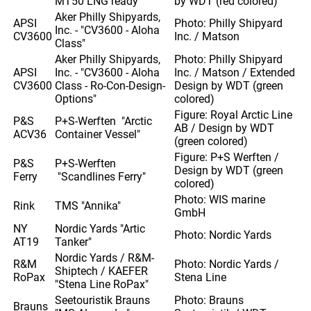
MT50 LNG ready"
by WDT (red colored)
Aker Philly Shipyards,
APSI
Photo: Philly Shipyard
Inc. - "CV3600 - Aloha
CV3600
Inc. / Matson
Class"
Aker Philly Shipyards,
Photo: Philly Shipyard
APSI
Inc. - "CV3600 - Aloha
Inc. / Matson / Extended
CV3600
Class - Ro-Con-Design-
Design by WDT (green
Options"
colored)
Figure: Royal Arctic Line
P&S
P+S-Werften "Arctic
AB / Design by WDT
ACV36
Container Vessel"
(green colored)
Figure: P+S Werften /
P&S
P+S-Werften
Design by WDT (green
Ferry
"Scandlines Ferry"
colored)
Photo: WIS marine
Rink
TMS "Annika"
GmbH
NY
Nordic Yards "Artic
Photo: Nordic Yards
AT19
Tanker"
Nordic Yards / R&M-
R&M
Photo: Nordic Yards /
Shiptech / KAEFER
RoPax
Stena Line
"Stena Line RoPax"
Seetouristik Brauns
Photo: Brauns
Brauns